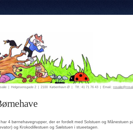
salie
|
Helgesensgade 2
|
2100
København Ø
|
Tlf.:
41 71 76 43
|
Email.:
rosalie@rosal
Børnehave
 har 4 børnehavegrupper, der er fordelt med Solstuen og Månestuen på
evator) og Krokodillestuen og Sælstuen i stueetagen.