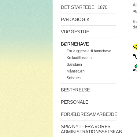
Al
DET STARTEDE I 1870
ug
PÆDAGOGIK
Bø
da
VUGGESTUE
BØRNEHAVE
Fra vuggestue til børnehave
Krokodillestuen
Sælstuen
Månestuen
Solstuen
BESTYRELSE
PERSONALE
FORÆLDRESAMARBEJDE
SPIA-NYT - FRA VORES
ADMINISTRATIONSSELSKAB